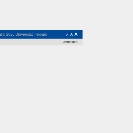
A
ht © 2026
Universität Freiburg
A
A
Anmelden