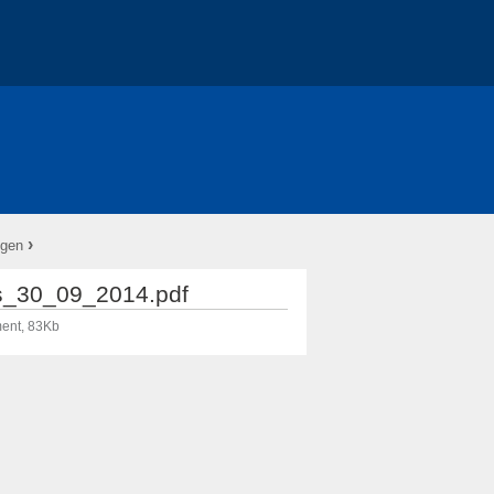
›
ngen
s_30_09_2014.pdf
ent, 83Kb