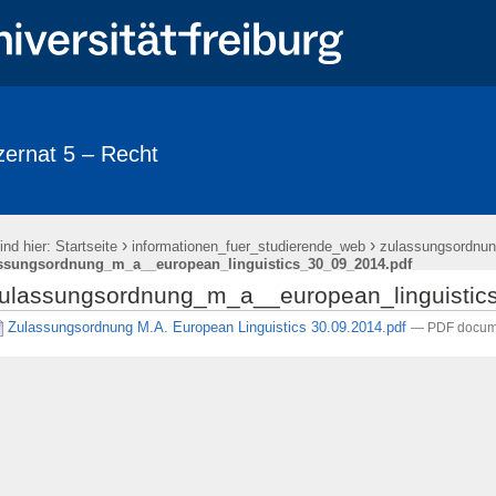
ernat 5 – Recht
›
›
ind hier:
Startseite
informationen_fuer_studierende_web
zulassungsordnu
ssungsordnung_m_a__european_linguistics_30_09_2014.pdf
ulassungsordnung_m_a__european_linguistic
Zulassungsordnung M.A. European Linguistics 30.09.2014.pdf
— PDF docum