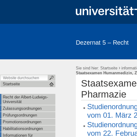
Dezernat 5 – Recht
›
Sie sind hier:
Startseite
informat
Staatsexamen Humanmedizin, Z
Staatsexame
Startseite
Pharmazie
Recht der Albert-Ludwigs-
Universität
Studienordnung
Zulassungsordnungen
vom 01. März 2
Prüfungsordnungen
Promotionsordnungen
Studienordnung
Habilitationsordnungen
vom 22. Februa
Informationen für