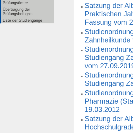
Prüfungsämter
Satzung der Alb
Übertragung der
Praktischen Ja
Prüfungsbefugnis
Liste der Studiengänge
Fassung vom 2
Studienordnung 
Zahnheilkunde
Studienordnung 
Studiengang Za
vom 27.09.201
Studienordnung 
Studiengang Z
Studienordnung 
Pharmazie (St
19.03.2012
Satzung der Alb
Hochschulgrade