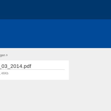
›
ngen
8_03_2014.pdf
, 46Kb