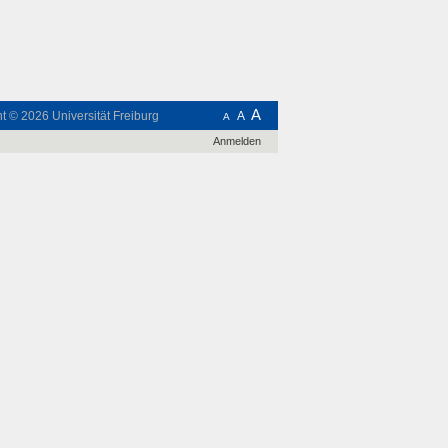
A
ht © 2026
Universität Freiburg
A
A
Anmelden