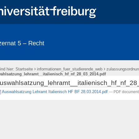
ernat 5 – Recht
›
›
ind hier:
Startseite
informationen_fuer_studierende_web
zulassungsordnu
ahlsatzung_lehramt__italienisch_hf_nf_28_03_2014.pdf
uswahlsatzung_lehramt__italienisch_hf_nf_2
Auswahlsatzung Lehramt Italienisch HF BF 28.03.2014.pdf
— PDF document