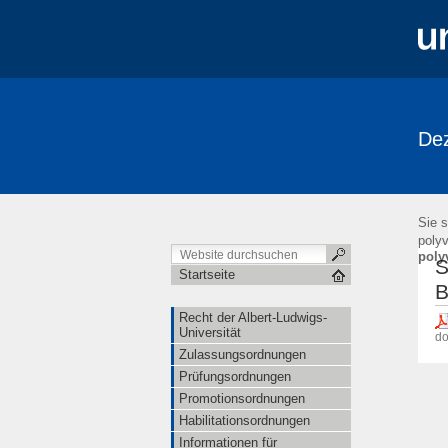
Dez
Sie s
poly
poly
S
Startseite
B
Recht der Albert-Ludwigs-
Universität
do
Zulassungsordnungen
Prüfungsordnungen
Promotionsordnungen
Habilitationsordnungen
Informationen für