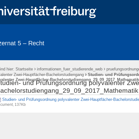
ernat 5 – Recht
›
›
ind hier:
Startseite
informationen_fuer_studierende_web
pruefungsordnung
›
valenter Zwei-Hauptfächer-Bachelorstudiengang
Studien- und Prüfungsor
valenter Zwei-Hauptfächer-Bachelorstudiengang_29_09_2017_Mathematik
tudien- und Prüfungsordnung polyvalenter Zwe
achelorstudiengang_29_09_2017_Mathematik
Studien- und Prüfungsordnung polyvalenter Zwei-Hauptfächer-Bachelorstu
cument, 137Kb