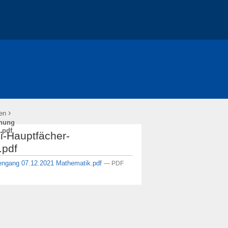
›
en
dnung
.pdf
i-Hauptfächer-
.pdf
diengang 07.12.2021 Mathematik.pdf
— PDF