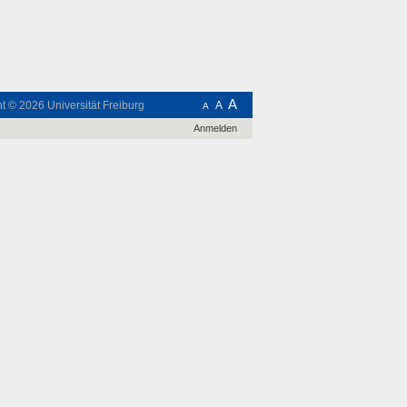
A
ht © 2026
Universität Freiburg
A
A
Anmelden