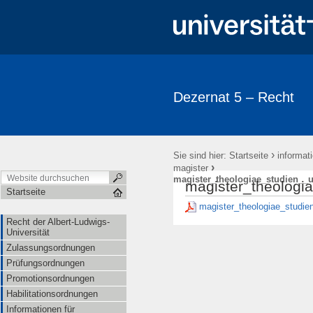
Dezernat 5 – Recht
›
Sie sind hier:
Startseite
informat
›
magister
magister_theologiae_studien__
magister_theolog
Startseite
magister_theologiae_studi
Recht der Albert-Ludwigs-
Universität
Zulassungsordnungen
Prüfungsordnungen
Promotionsordnungen
Habilitationsordnungen
Informationen für