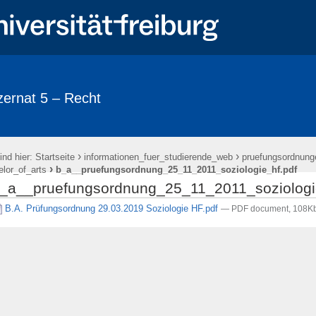
ernat 5 – Recht
›
›
ind hier:
Startseite
informationen_fuer_studierende_web
pruefungsordnung
›
lor_of_arts
b_a__pruefungsordnung_25_11_2011_soziologie_hf.pdf
_a__pruefungsordnung_25_11_2011_soziologi
B.A. Prüfungsordnung 29.03.2019 Soziologie HF.pdf
— PDF document, 108K