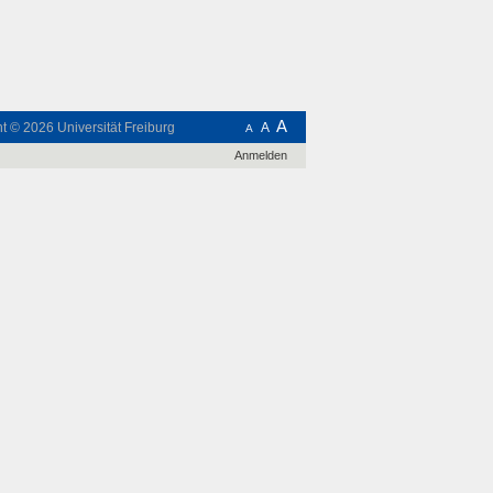
A
ht © 2026
Universität Freiburg
A
A
Anmelden