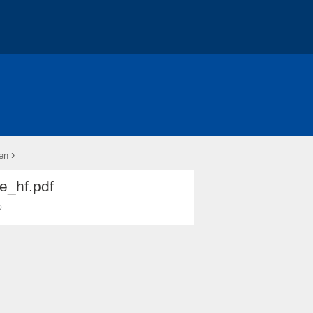
›
en
e_hf.pdf
b