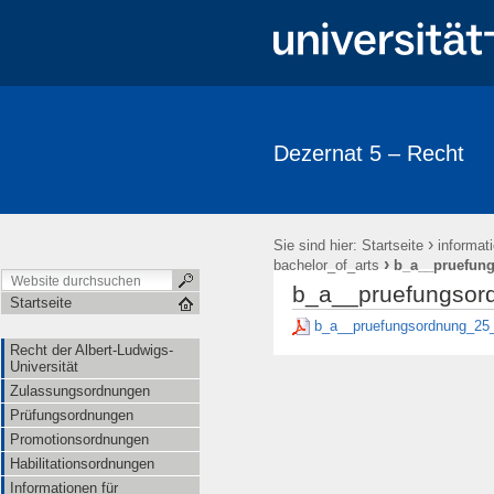
Dezernat 5 – Recht
›
Sie sind hier:
Startseite
informat
›
bachelor_of_arts
b_a__pruefung
b_a__pruefungsor
Startseite
b_a__pruefungsordnung_25_
Recht der Albert-Ludwigs-
Universität
Zulassungsordnungen
Prüfungsordnungen
Promotionsordnungen
Habilitationsordnungen
Informationen für