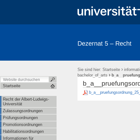
Dezernat 5 – Recht
›
Sie sind hier:
Startseite
informat
›
bachelor_of_arts
b_a__pruefung
b_a__pruefungsor
Startseite
b_a__pruefungsordnung_25_
Recht der Albert-Ludwigs-
Universität
Zulassungsordnungen
Prüfungsordnungen
Promotionsordnungen
Habilitationsordnungen
Informationen für