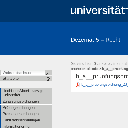
Dezernat 5 – Recht
›
Sie sind hier:
Startseite
informat
›
bachelor_of_arts
b_a__pruefung
b_a__pruefungsord
Startseite
b_a__pruefungsordnung_23_
Recht der Albert-Ludwigs-
Universität
Zulassungsordnungen
Prüfungsordnungen
Promotionsordnungen
Habilitationsordnungen
Informationen für