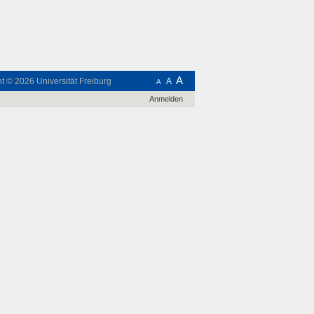
A
ht © 2026
Universität Freiburg
A
A
Anmelden