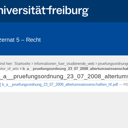
ernat 5 – Recht
›
›
ind hier:
Startseite
informationen_fuer_studierende_web
pruefungsordnung
›
lor_of_arts
b_a__pruefungsordnung_23_07_2008_altertumswissenschaf
_a__pruefungsordnung_23_07_2008_altertums
b_a__pruefungsordnung_23_07_2008_altertumswissenschaften_hf.pdf
— PD