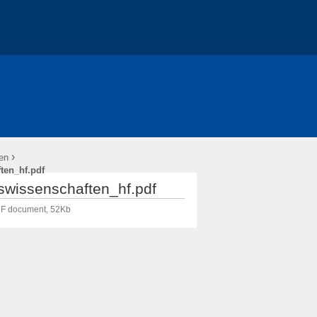
›
en
ten_hf.pdf
wissenschaften_hf.pdf
F document, 52Kb