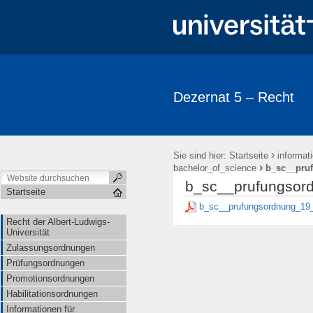
Dezernat 5 – Recht
›
Sie sind hier:
Startseite
informat
›
bachelor_of_science
b_sc__pru
b_sc__prufungsor
Startseite
b_sc__prufungsordnung_19_
Recht der Albert-Ludwigs-
Universität
Zulassungsordnungen
Prüfungsordnungen
Promotionsordnungen
Habilitationsordnungen
Informationen für